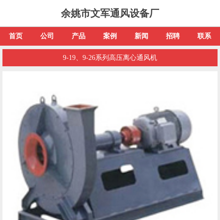
余姚市文军通风设备厂
首页
公司
产品
案例
新闻
招聘
联系
9-19、9-26系列高压离心通风机